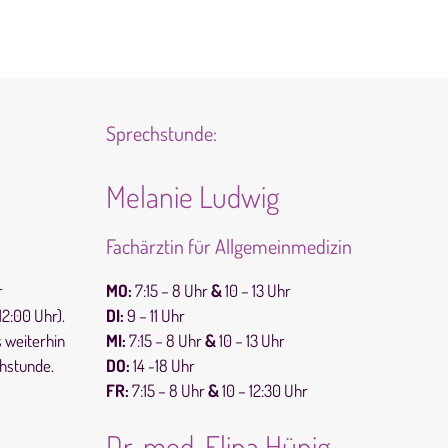
Sprechstunde:
Melanie Ludwig
Fachärztin für Allgemeinmedizin
MO:
7:15 – 8 Uhr
&
10 – 13 Uhr
r
DI:
9 – 11 Uhr
2:00 Uhr).
MI:
7:15 – 8 Uhr
&
10 – 13 Uhr
s weiterhin
DO:
14 -18 Uhr
hstunde.
FR:
7:15 – 8 Uhr
&
10 – 12:30 Uhr
Dr. med. Elina Hünig