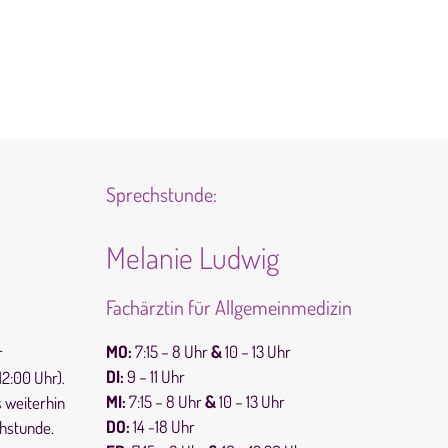
Sprechstunde:
Melanie Ludwig
Fachärztin für Allgemeinmedizin
MO:
7:15 – 8 Uhr
&
10 – 13 Uhr
r
DI:
9 – 11 Uhr
2:00 Uhr).
MI:
7:15 – 8 Uhr
&
10 – 13 Uhr
s weiterhin
DO:
14 -18 Uhr
hstunde.